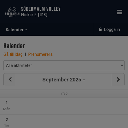
SÖDERMALM VOLLEY
Flickor G (U18)
Logga in
Kalender
Kalender
Gå till idag
|
Prenumerera
September 2025
v.36
1
Mån
2
Tis