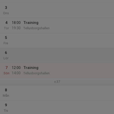
3
Ons
4
18:00
Training
19:30
Tor
Tellusborgshallen
5
Fre
6
Lör
7
12:00
Training
14:00
Sön
Tellusborgshallen
v.37
8
Mån
9
Tis