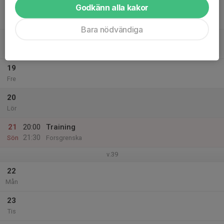
Godkänn alla kakor
17
Ons
Bara nödvändiga
18
18:00
Training
19:30
Tor
Tellusborgshallen
19
Fre
20
Lör
21
20:00
Training
21:30
Sön
Forsgrenska
v.39
22
Mån
23
Tis