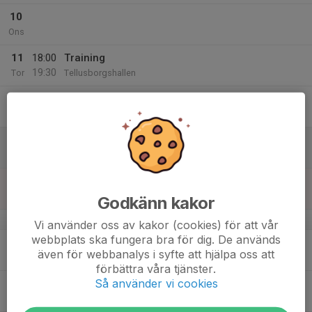
10
Ons
11
18:00
Training
19:30
Tor
Tellusborgshallen
12
Fre
13
Lör
14
20:00
Training
21:30
Sön
Forsgrenska
Godkänn kakor
v.38
Vi använder oss av kakor (cookies) för att vår
webbplats ska fungera bra för dig. De används
15
även för webbanalys i syfte att hjälpa oss att
Mån
förbättra våra tjänster.
Så använder vi cookies
16
Tis