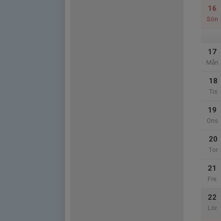
16
Sön
17
Mån
18
Tis
19
Ons
20
Tor
21
Fre
22
Lör