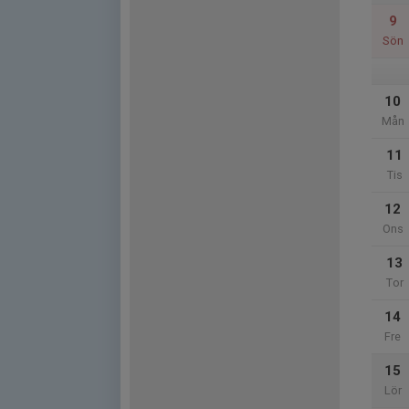
9
Sön
10
Mån
11
Tis
12
Ons
13
Tor
14
Fre
15
Lör