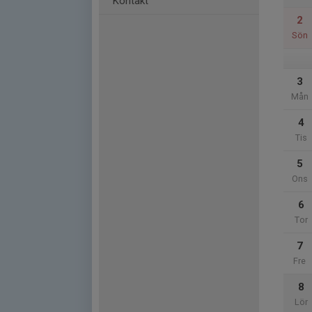
Kontakt
2
Sön
3
Mån
4
Tis
5
Ons
6
Tor
7
Fre
8
Lör