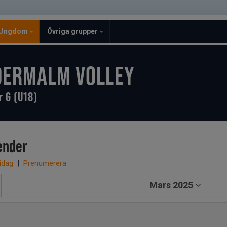
Ungdom
Övriga grupper
DERMALM VOLLEY
r G (U18)
ender
 idag
|
Prenumerera
Mars 2025