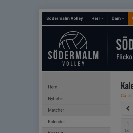
Södermalm Volley
Herr
Dam
SÖ
Flicko
Kal
Hem
Gå till
Nyheter
Matcher
Kalender
1
Lör