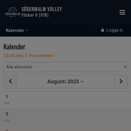
SÖDERMALM VOLLEY
Flickor G (U18)
Logga in
Kalender
Kalender
Gå till idag
|
Prenumerera
Augusti 2025
1
Fre
2
Lör