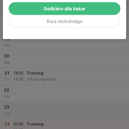
Sön
Godkänn alla kakor
v.34
Bara nödvändiga
18
Mån
19
Tis
20
Ons
21
18:00
Training
19:30
Tor
Tellusborgshallen
22
Fre
23
Lör
24
20:00
Training