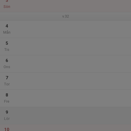
3
Sön
v.32
4
Mån
5
Tis
6
Ons
7
Tor
8
Fre
9
Lör
10