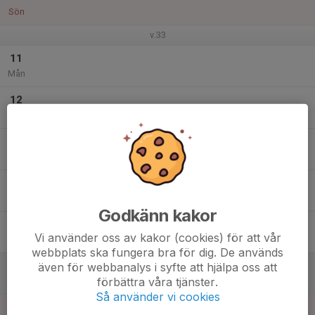
Sön
v.33
11
Mån
12
Tis
13
Ons
14
Tor
Godkänn kakor
15
Vi använder oss av kakor (cookies) för att vår
Fre
webbplats ska fungera bra för dig. De används
16
även för webbanalys i syfte att hjälpa oss att
förbättra våra tjänster.
Lör
Så använder vi cookies
17