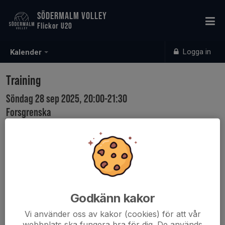
SÖDERMALM VOLLEY
Flickor U20
Logga in
Kalender
Training
Söndag 28 sep 2025, 20:00-21:30
Forsgrenska
Samling: 20:00
Godkänn kakor
Vi använder oss av kakor (cookies) för att vår
webbplats ska fungera bra för dig. De används