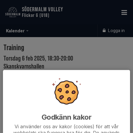
SÖDERMALM VOLLEY
Flickor G (U18)
Logga in
Kalender
Training
Torsdag 6 feb 2025, 18:30-20:00
Skanskvarnshallen
Samling: 18:30
Godkänn kakor
Vi använder oss av kakor (cookies) för att vår
webbplats ska fungera bra för dig. De används