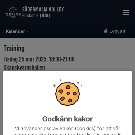
SÖDERMALM VOLLEY
Flickor G (U18)
Logga in
Kalender
Training
Tisdag 25 mar 2025, 18:30-21:00
Skanskvarnshallen
Samling: 18:30
Godkänn kakor
Vi använder oss av kakor (cookies) för att vår
webbplats ska fungera bra för dig. De används