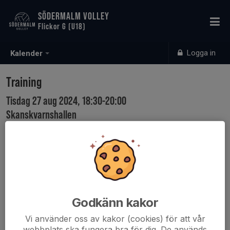
SÖDERMALM VOLLEY
Flickor G (U18)
Logga in
Kalender
Training
Tisdag 27 aug 2024, 18:30-20:00
Skanskvarnshallen
Samling: 18:30
Godkänn kakor
Vi använder oss av kakor (cookies) för att vår
webbplats ska fungera bra för dig. De används