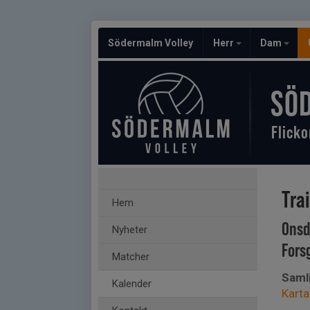
Södermalm Volley
Herr
Dam
SÖ
Flicko
Tra
Hem
Onsd
Nyheter
Fors
Matcher
Saml
Kalender
Karta