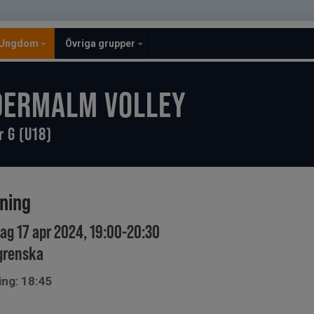
Ungdom
Övriga grupper
DERMALM VOLLEY
r G (U18)
ining
ag 17 apr 2024, 19:00-20:30
grenska
ing: 18:45