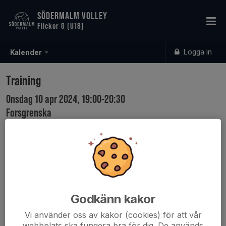
SÖDERMALM VOLLEY
Flickor G (U18)
Logga in
Kalender
Training
Onsdag 10 apr 2024, 19:00-20:30
Forsgrenska
Samling: 18:45
Karta
Godkänn kakor
Vi använder oss av kakor (cookies) för att vår
webbplats ska fungera bra för dig. De används