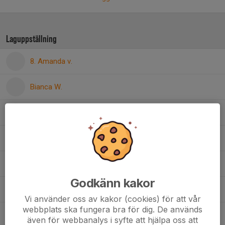
Laguppställning
8. Amanda v.
Bianca W.
14. Edith L.
7. Elizabeth S.
23. Etta H.
Godkänn kakor
28. Gisela C.
Vi använder oss av kakor (cookies) för att vår
webbplats ska fungera bra för dig. De används
29. Inez H.
även för webbanalys i syfte att hjälpa oss att