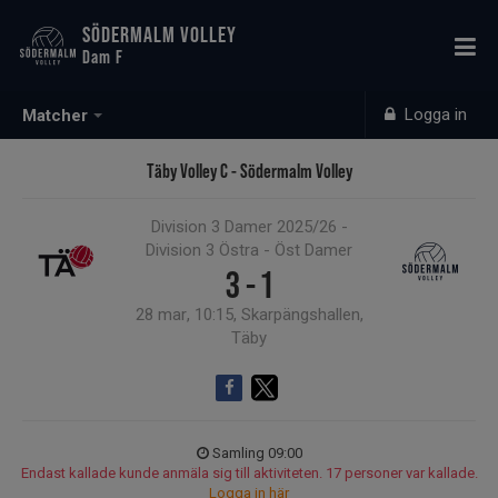
SÖDERMALM VOLLEY
Dam F
Logga in
Matcher
Täby Volley C - Södermalm Volley
Division 3 Damer 2025/26 -
Division 3 Östra - Öst Damer
3 - 1
28 mar, 10:15, Skarpängshallen,
Täby
Samling 09:00
Endast kallade kunde anmäla sig till aktiviteten. 17 personer var kallade.
Logga in här