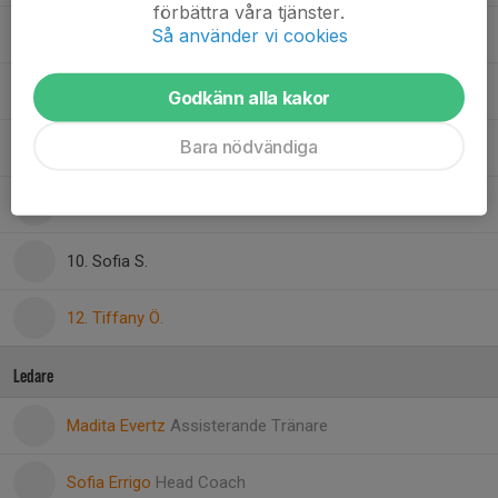
förbättra våra tjänster.
Så använder vi cookies
3. Jeneydi Ainara A.
15. Laura R.
Godkänn alla kakor
Bara nödvändiga
9. Niat T.
6. Olivia R.
10. Sofia S.
12. Tiffany Ö.
Ledare
Madita Evertz
Assisterande Tränare
Sofia Errigo
Head Coach