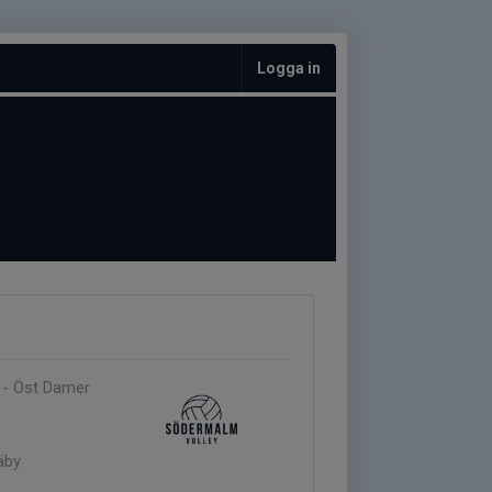
Logga in
a - Öst Damer
äby