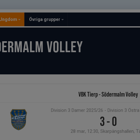
Ungdom
Övriga grupper
DERMALM VOLLEY
VBK Tierp - Södermalm Volley
Division 3 Damer 2025/26 - Division 3 Östr
3 - 0
28 mar, 12:30, Skarpängshallen, T