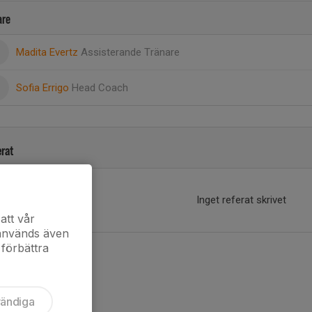
are
Madita Evertz
Assisterande Tränare
Sofia Errigo
Head Coach
erat
Inget referat skrivet
att vår
 används även
 förbättra
vändiga