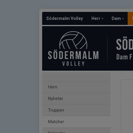
Södermalm Volley
Herr
Dam
SÖ
Dam F
Hem
Nyheter
Truppen
Matcher