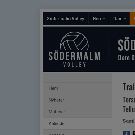
Södermalm Volley
Herr
Dam
SÖ
Dam D
Tra
Hem
Tors
Nyheter
Tell
Matcher
Saml
Kalender