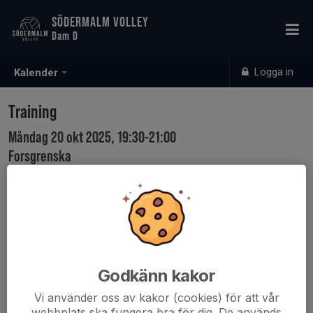
SÖDERMALM VOLLEY
Dam D
Logga in
Kalender
Training
Måndag 20 okt 2025, 19:30-21:00
Forsgrenska
Samling: 19:15
Godkänn kakor
Vi använder oss av kakor (cookies) för att vår
webbplats ska fungera bra för dig. De används