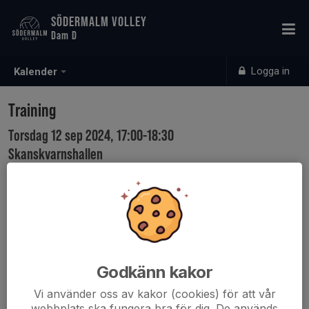
SÖDERMALM VOLLEY
Dam D
Logga in
Kalender
Training
Torsdag 12 sep 2024, 17:00-18:30
Skanskvarnshallen
Samling: 16:45
Godkänn kakor
Vi använder oss av kakor (cookies) för att vår
webbplats ska fungera bra för dig. De används