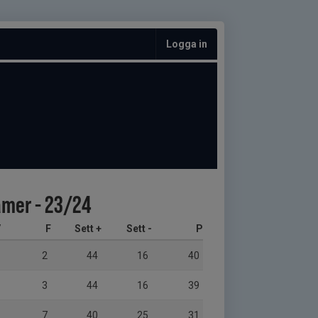
Logga in
Damer - 23/24
V
F
Sett +
Sett -
P
2
44
16
40
3
44
16
39
7
40
25
31