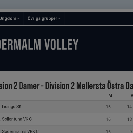
Ungdom
Övriga grupper
DERMALM VOLLEY
ision 2 Damer - Division 2 Mellersta Östra 
M
. Lidingö SK
16
14
. Sollentuna VK C
16
13
. Södermalms VBK C
16
9