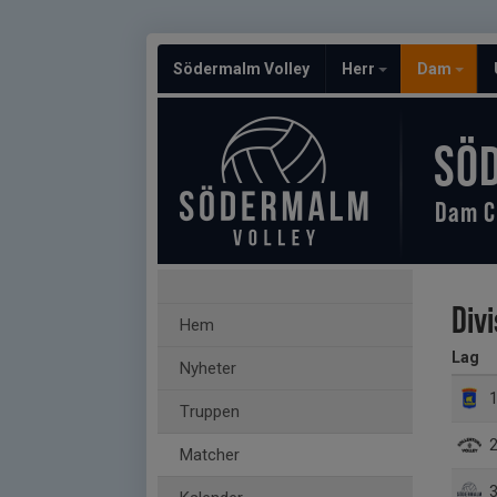
Södermalm Volley
Herr
Dam
SÖ
Dam C
Div
Hem
Lag
Nyheter
1
Truppen
2
Matcher
3