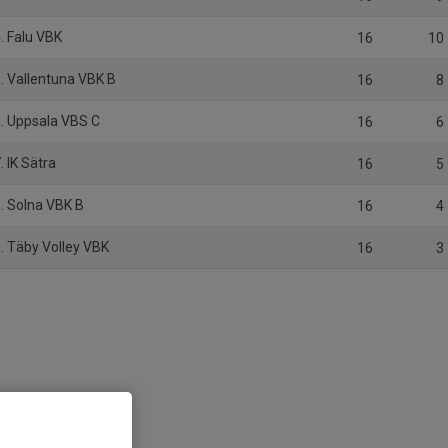
. Falu VBK
16
10
. Vallentuna VBK B
16
8
. Uppsala VBS C
16
6
. IK Sätra
16
5
. Solna VBK B
16
4
. Täby Volley VBK
16
3