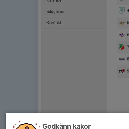
Kalender
4
Bildgalleri
Kontakt
5
6
7
8
9
Godkänn kakor