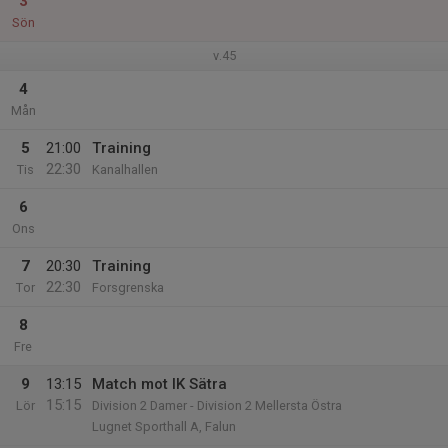
3
Sön
v.45
4
Mån
5
21:00
Training
22:30
Tis
Kanalhallen
6
Ons
7
20:30
Training
22:30
Tor
Forsgrenska
8
Fre
9
13:15
Match mot IK Sätra
15:15
Lör
Division 2 Damer - Division 2 Mellersta Östra
Lugnet Sporthall A, Falun