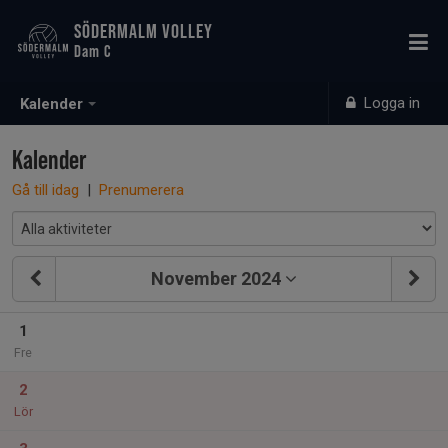
SÖDERMALM VOLLEY
Dam C
Logga in
Kalender
Kalender
Gå till idag
|
Prenumerera
November 2024
1
Fre
2
Lör