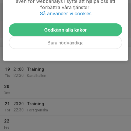
även för webbanalys i syfte att hjälpa oss att
förbättra våra tjänster.
16
Så använder vi cookies
Lör
17
Godkänn alla kakor
Sön
Bara nödvändiga
v.47
18
Mån
19
21:00
Training
22:30
Tis
Kanalhallen
20
Ons
21
20:30
Training
22:30
Tor
Forsgrenska
22
Fre