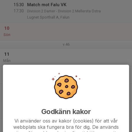
15:30
Match mot Falu VK
17:30
Division 2 Damer - Division 2 Mellersta Östra
Lugnet Sporthall A, Falun
10
Sön
v.46
11
Mån
12
21:00
Training
22:30
Tis
Kanalhallen
13
Ons
14
20:30
Training
Godkänn kakor
22:30
Tor
Forsgrenska
Vi använder oss av kakor (cookies) för att vår
15
webbplats ska fungera bra för dig. De används
Fre