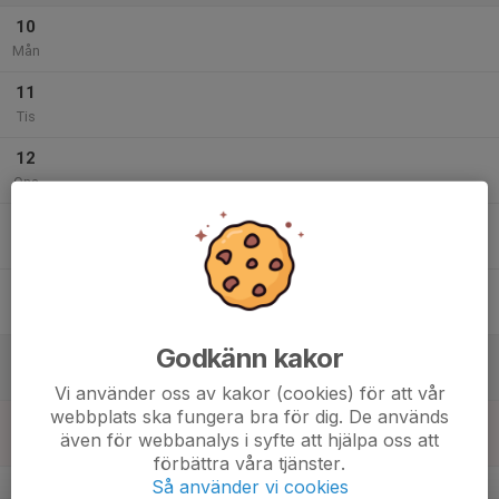
10
Mån
11
Tis
12
Ons
13
Tor
14
Fre
Godkänn kakor
15
Lör
Vi använder oss av kakor (cookies) för att vår
webbplats ska fungera bra för dig. De används
16
även för webbanalys i syfte att hjälpa oss att
Sön
förbättra våra tjänster.
v.34
Så använder vi cookies