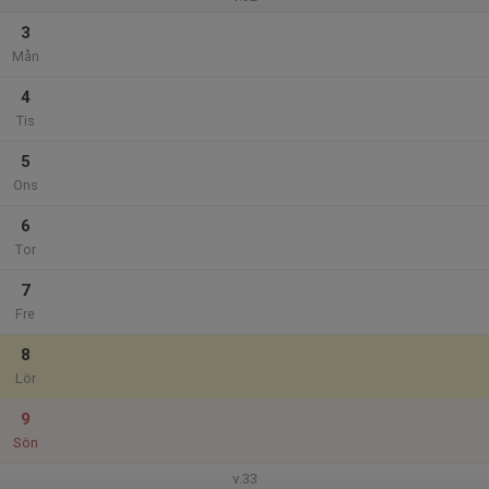
3
Mån
4
Tis
5
Ons
6
Tor
7
Fre
8
Lör
9
Sön
v.33