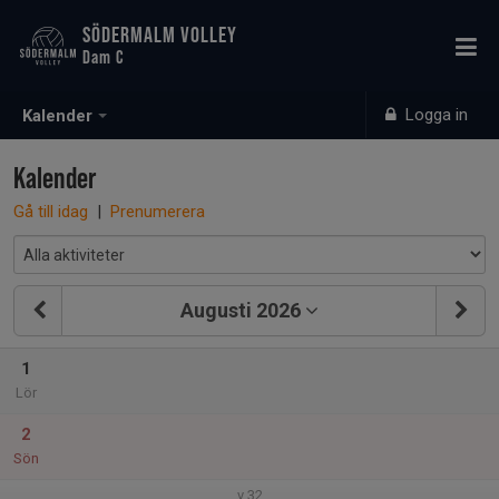
SÖDERMALM VOLLEY
Dam C
Logga in
Kalender
Kalender
Gå till idag
|
Prenumerera
Augusti 2026
1
Lör
2
Sön
v.32