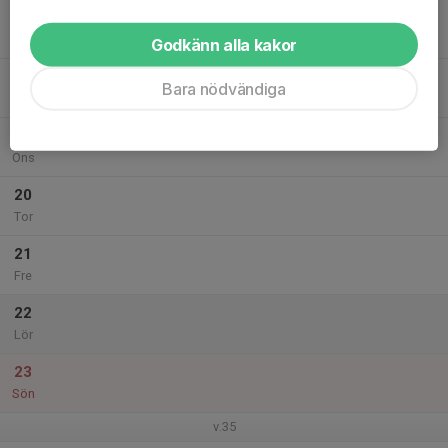
17
Mån
Godkänn alla kakor
18
Bara nödvändiga
Tis
19
Ons
20
Tor
21
Fre
22
Lör
23
Sön
v.35