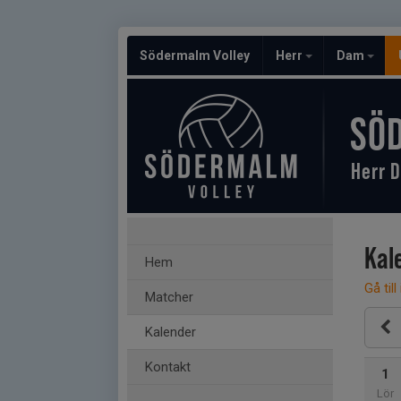
Södermalm Volley
Herr
Dam
SÖ
Herr D
Kal
Hem
Gå till
Matcher
Kalender
Kontakt
1
Lör