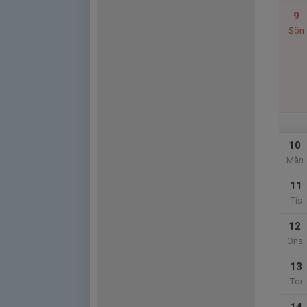
9
Sön
10
Mån
11
Tis
12
Ons
13
Tor