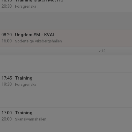
18:15
Training Match Mot HC
20:30
Forsgrenska
08:20
Ungdom SM - KVAL
16:00
Södertelge Viksbergshallen
v.12
17:45
Training
19:30
Forsgrenska
17:00
Training
20:00
Skanskvarnshallen