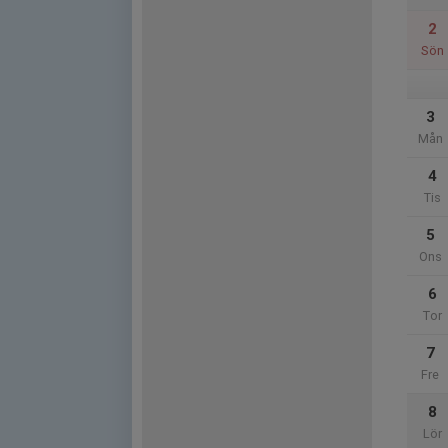
2
Sön
3
Mån
4
Tis
5
Ons
6
Tor
7
Fre
8
Lör