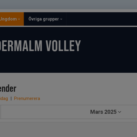
Ungdom
Övriga grupper
DERMALM VOLLEY
ender
 idag
|
Prenumerera
Mars 2025