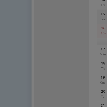
14
Fre
15
Lör
16
Sön
17
Mån
18
Tis
19
Ons
20
Tor
21