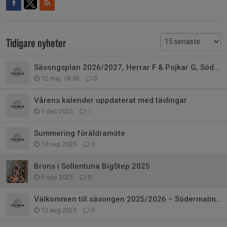
Tidigare nyheter
Säsongsplan 2026/2027, Herrar F & Pojkar G, Södermalms VBK
12 maj, 18:58
0
Vårens kalender uppdaterat med tävlingar
1 dec 2025
1
Summering föräldramöte
10 sep 2025
0
Brons i Sollentuna BigStep 2025
6 sep 2025
0
Välkommen till säsongen 2025/2026 – Södermalms VBK PU16
13 aug 2025
0