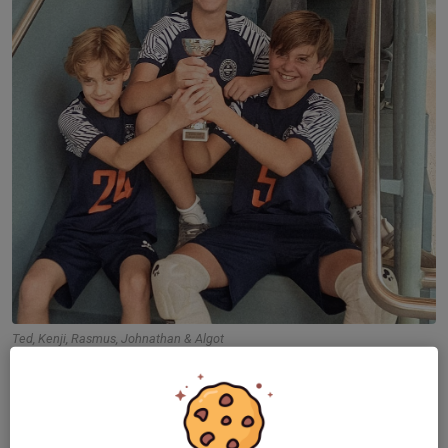
Ted, Kenji, Rasmus, Johnathan & Algot
Vi spelade i dag försäsongsturneringen organiserat av
Sollentuna som samlar de bästa från hela länet i olika
ungdomsklassar. Våra killar spelade nivå 6. Efter en aningen
knackig start där teamet låg under med 2-12 i första set första