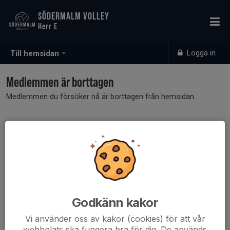
SÖDERMALM VOLLEY
Herr E
Logga in
Till hemsidan
Medlemmen är borttagen
Medlemmen du försöker nå är borttagen från hemsidan.
Godkänn kakor
Vi använder oss av kakor (cookies) för att vår
webbplats ska fungera bra för dig. De används