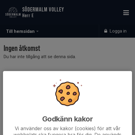
SÖDERMALM VOLLEY
Herr E
Logga in
Till hemsidan
Ingen åtkomst
Du har inte tillgång att se denna sida.
Godkänn kakor
Vi använder oss av kakor (cookies) för att vår
webbplats ska fungera bra för dig. De används