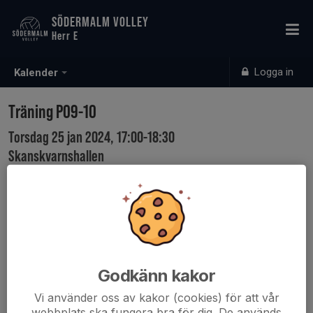
SÖDERMALM VOLLEY
Herr E
Logga in
Kalender
Träning P09-10
Torsdag 25 jan 2024, 17:00-18:30
Skanskvarnshallen
Samling: 16:45
Godkänn kakor
Vi använder oss av kakor (cookies) för att vår
webbplats ska fungera bra för dig. De används