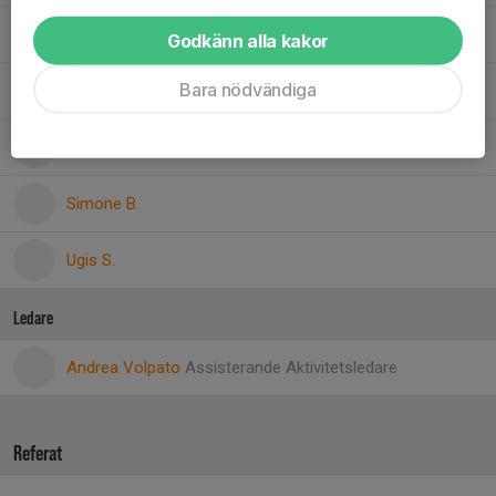
Matteo D.
Godkänn alla kakor
Bara nödvändiga
Mattia S.
20. Sergejs B.
Simone B.
Ugis S.
Ledare
Andrea Volpato
Assisterande Aktivitetsledare
Referat