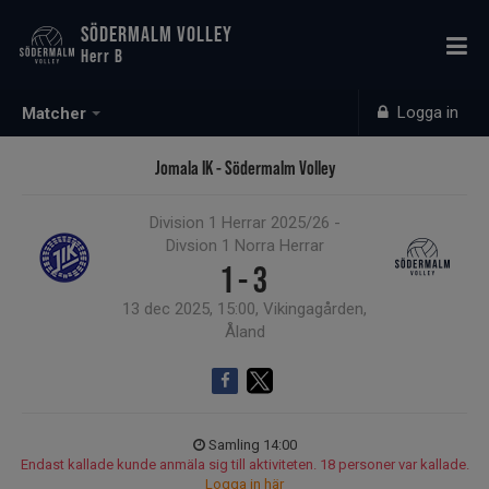
SÖDERMALM VOLLEY
Herr B
Logga in
Matcher
Jomala IK - Södermalm Volley
Division 1 Herrar 2025/26 -
Divsion 1 Norra Herrar
1 - 3
13 dec 2025, 15:00, Vikingagården,
Åland
Samling 14:00
Endast kallade kunde anmäla sig till aktiviteten. 18 personer var kallade.
Logga in här