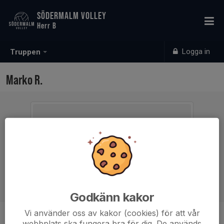
SÖDERMALM VOLLEY
Herr B
Logga in
Truppen
Marko R.
Godkänn kakor
Vi använder oss av kakor (cookies) för att vår
Ålder
39 år
webbplats ska fungera bra för dig. De används