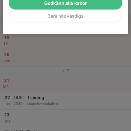
Godkänn alla kakor
17
Tor
Bara nödvändiga
18
Fre
19
Lör
20
Sön
v.17
21
Mån
22
18:30
Training
20:00
Tis
Skanskvarnshallen
23
Ons