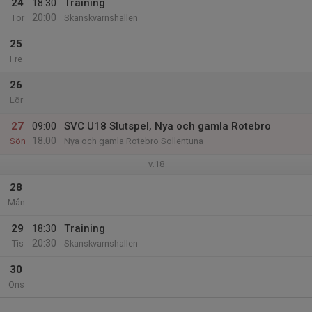
24
18:30
Training
20:00
Tor
Skanskvarnshallen
25
Fre
26
Lör
27
09:00
SVC U18 Slutspel, Nya och gamla Rotebro
18:00
Sön
Nya och gamla Rotebro Sollentuna
v.18
28
Mån
29
18:30
Training
20:30
Tis
Skanskvarnshallen
30
Ons