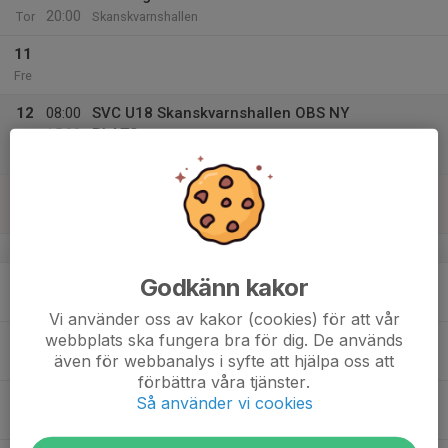
20:00
Tor
Skanskvarnshallen
11
Fre
12
08:00
SVC U18 Skanskvarnshallen OBS NY
15:00
PLATS
Lör
Skanskvarnshallen
13
Sön
v.16
14
Godkänn kakor
Mån
Vi använder oss av kakor (cookies) för att vår
webbplats ska fungera bra för dig. De används
15
även för webbanalys i syfte att hjälpa oss att
Tis
förbättra våra tjänster.
16
Så använder vi cookies
Ons