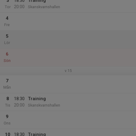
3
18:30
Training
20:00
Tor
Skanskvarnshallen
4
Fre
5
Lör
6
Sön
v.15
7
Mån
8
18:30
Training
20:00
Tis
Skanskvarnshallen
9
Ons
10
18:30
Training