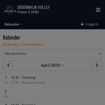
SÖDERMALM VOLLEY
Flickor G (U18)
Logga in
Kalender
Kalender
Gå till idag
|
Prenumerera
April 2025
1
18:30
Training
21:00
Tis
Skanskvarnshallen
2
Ons