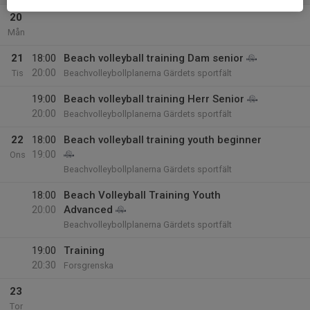
20
Mån
21
18:00
Beach volleyball training Dam senior
20:00
Tis
Beachvolleybollplanerna Gärdets sportfält
19:00
Beach volleyball training Herr Senior
20:00
Beachvolleybollplanerna Gärdets sportfält
22
18:00
Beach volleyball training youth beginner
19:00
Ons
Beachvolleybollplanerna Gärdets sportfält
18:00
Beach Volleyball Training Youth
20:00
Advanced
Beachvolleybollplanerna Gärdets sportfält
19:00
Training
20:30
Forsgrenska
23
Tor