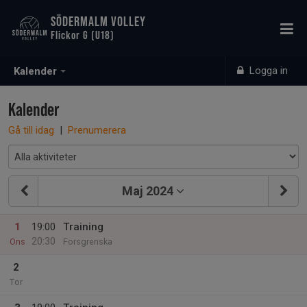
SÖDERMALM VOLLEY
Flickor G (U18)
Logga in
Kalender
Kalender
Gå till idag
|
Prenumerera
Maj 2024
1
19:00
Training
20:30
Ons
Forsgrenska
2
Tor