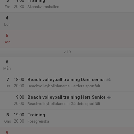
3
19:00
Training
20:30
Fre
Skanskvarnshallen
4
Lör
5
Sön
v.19
6
Mån
7
18:00
Beach volleyball training Dam senior
20:00
Tis
Beachvolleybollplanerna Gärdets sportfält
19:00
Beach volleyball training Herr Senior
20:00
Beachvolleybollplanerna Gärdets sportfält
8
19:00
Training
20:30
Ons
Forsgrenska
9