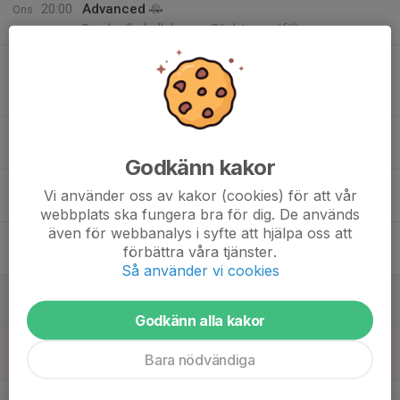
20:00
Advanced
Ons
Beachvolleybollplanerna Gärdets sportfält
18:00
Beach volleyball training youth beginner
19:00
Beachvolleybollplanerna Gärdets sportfält
19:00
Training
20:30
Forsgrenska
Godkänn kakor
16
Vi använder oss av kakor (cookies) för att vår
Tor
webbplats ska fungera bra för dig. De används
även för webbanalys i syfte att hjälpa oss att
17
19:00
Training
förbättra våra tjänster.
20:30
Fre
Skanskvarnshallen
Så använder vi cookies
18
Lör
Godkänn alla kakor
19
Bara nödvändiga
Sön
v.21