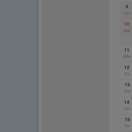
9
Lör
10
Sön
11
Mån
12
Tis
13
Ons
14
Tor
15
Fre