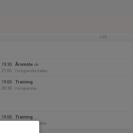
v.39
19:30
Årsmöte
21:00
Forsgrenska hallen
19:00
Training
20:30
Forsgrenska
19:00
Training
20:30
Skanskvarnshallen