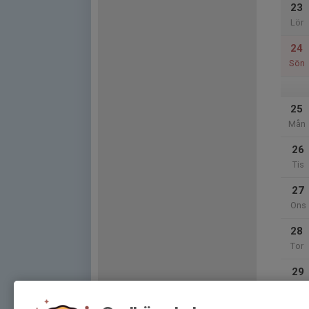
23
Lör
24
Sön
25
Mån
26
Tis
27
Ons
28
Tor
29
Fre