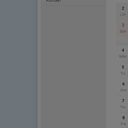
Kontakt
2
Lör
3
Sön
4
Mån
5
Tis
6
Ons
7
Tor
8
Fre