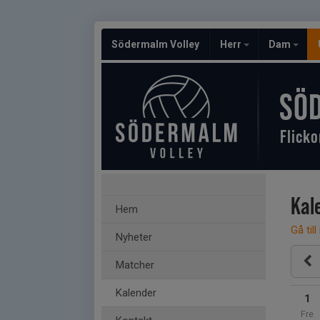
Södermalm Volley
Herr
Dam
SÖ
Flicko
Kal
Hem
Gå till
Nyheter
Matcher
Kalender
1
Fre