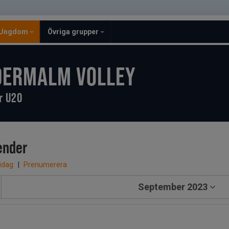
Ungdom
Övriga grupper
DERMALM VOLLEY
r U20
ender
 idag
|
Prenumerera
September 2023