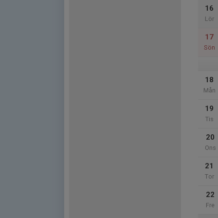
16
Lör
17
Sön
18
Mån
19
Tis
20
Ons
21
Tor
22
Fre