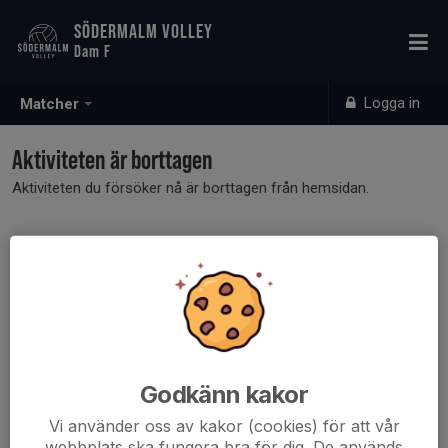
SÖDERMALM VOLLEY
Dam F
Logga in
Matcher
Aktiviteten är borttagen
Aktiviteten du försöker nå är borttagen från hemsidan.
Godkänn kakor
Vi använder oss av kakor (cookies) för att vår
webbplats ska fungera bra för dig. De används