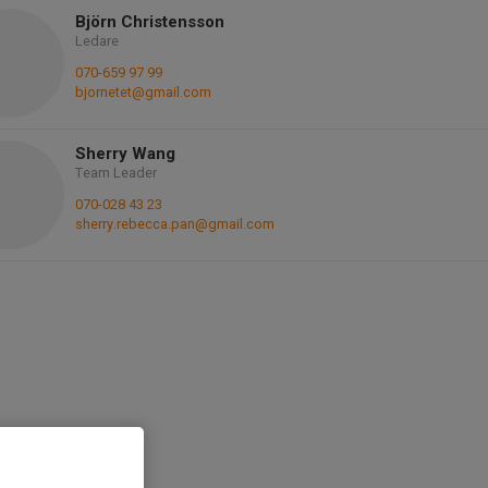
Björn Christensson
Ledare
070-659 97 99
bjornetet@gmail.com
Sherry Wang
Team Leader
070-028 43 23
sherry.rebecca.pan@gmail.com