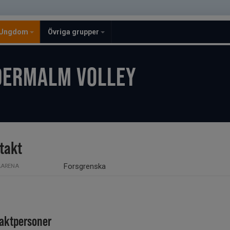
Ungdom
Övriga grupper
DERMALM VOLLEY
takt
Forsgrenska
ARENA
aktpersoner