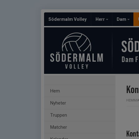
Södermalm Volley
Herr
Dam
SÖ
Dam F
Kon
Hem
HEMMA
Nyheter
Truppen
Matcher
Kont