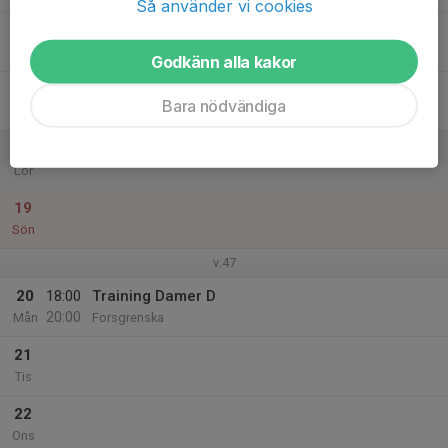
Så använder vi cookies
16
17:00
Träning Damer D
18:30
Tor
Skanskvarnshallen
Godkänn alla kakor
17
Bara nödvändiga
Fre
18
Lör
19
Sön
v.47
20
18:00
Training Damer D
20:00
Mån
Forsgrenska
21
Tis
22
Ons