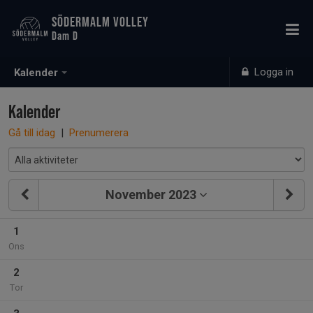
SÖDERMALM VOLLEY
Dam D
Logga in
Kalender
Kalender
Gå till idag
|
Prenumerera
November 2023
1
Ons
2
Tor