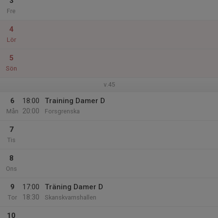
3
Fre
4
Lör
5
Sön
v.45
6
18:00
Training Damer D
20:00
Mån
Forsgrenska
7
Tis
8
Ons
9
17:00
Träning Damer D
18:30
Tor
Skanskvarnshallen
10