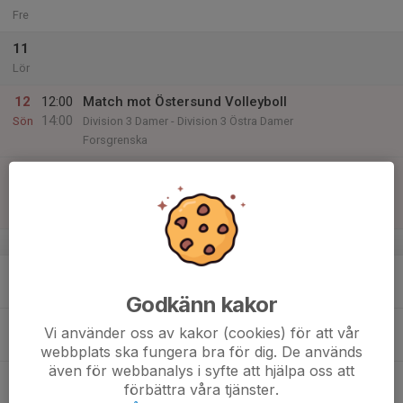
Fre
11
Lör
12
12:00
Match mot Östersund Volleyboll
14:00
Sön
Division 3 Damer - Division 3 Östra Damer
Forsgrenska
14:30
Match mot Spårvägen VBK B
16:30
Division 3 Damer - Division 3 Östra Damer
Forsgrenska
v.46
13
18:00
Training Damer D
20:00
Mån
Forsgrenska
Godkänn kakor
14
Vi använder oss av kakor (cookies) för att vår
Tis
webbplats ska fungera bra för dig. De används
även för webbanalys i syfte att hjälpa oss att
15
förbättra våra tjänster.
Ons