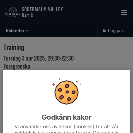
SÖDERMALM VOLLEY
Dam C
Logga in
Kalender
Training
Torsdag 3 apr 2025, 20:30-22:30
Forsgrenska
Samling: 20:15
Godkänn kakor
Vi använder oss av kakor (cookies) för att vår
webbplats ska fungera bra för dig. De används