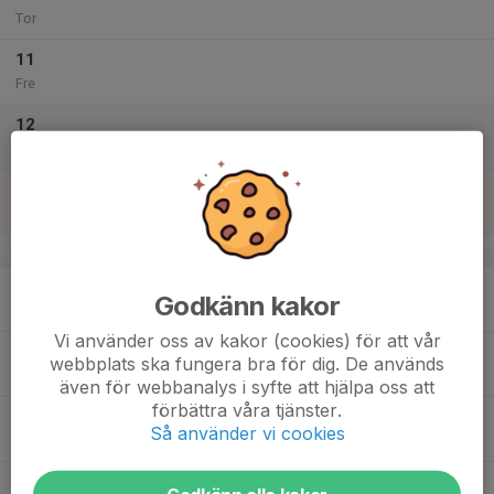
Tor
11
Fre
12
Lör
13
Sön
v.38
14
Godkänn kakor
Mån
Vi använder oss av kakor (cookies) för att vår
15
webbplats ska fungera bra för dig. De används
Tis
även för webbanalys i syfte att hjälpa oss att
förbättra våra tjänster.
16
Så använder vi cookies
Ons
17