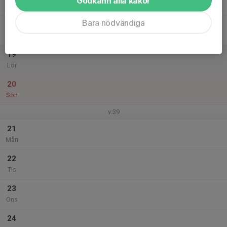
Godkänn alla kakor
Tor
Bara nödvändiga
18
Fre
19
Lör
20
Sön
v.39
21
Mån
22
Tis
23
Ons
24