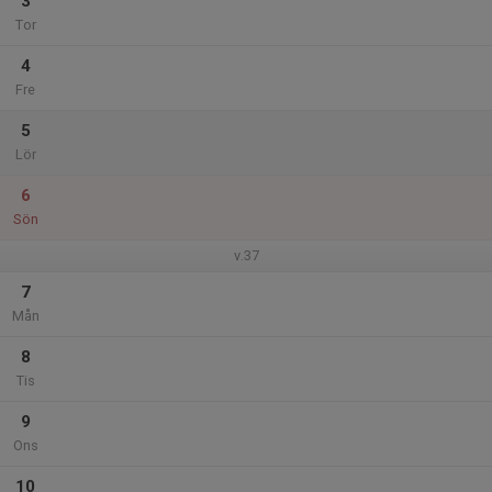
3
Tor
4
Fre
5
Lör
6
Sön
v.37
7
Mån
8
Tis
9
Ons
10