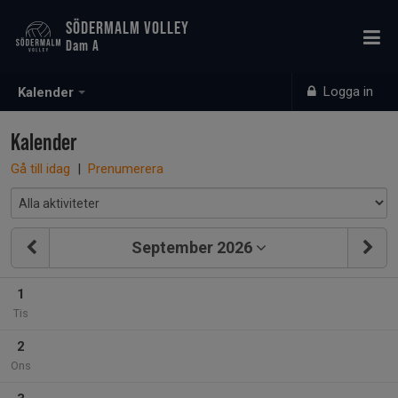
SÖDERMALM VOLLEY
Dam A
Logga in
Kalender
Kalender
Gå till idag
|
Prenumerera
September 2026
1
Tis
2
Ons