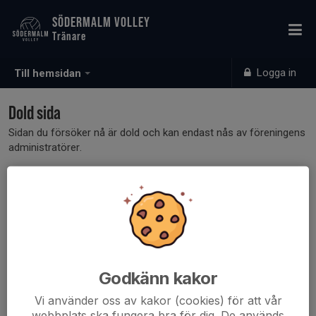
SÖDERMALM VOLLEY
Tränare
Logga in
Till hemsidan
Dold sida
Sidan du försöker nå är dold och kan endast nås av föreningens
administratörer.
Godkänn kakor
Vi använder oss av kakor (cookies) för att vår
webbplats ska fungera bra för dig. De används