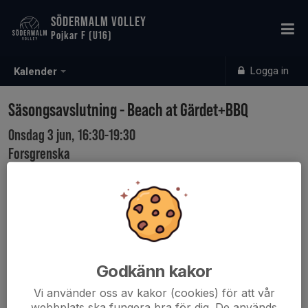
SÖDERMALM VOLLEY
Pojkar F (U16)
Logga in
Kalender
Säsongsavslutning - Beach at Gärdet+BBQ
Onsdag 3 jun, 16:30-19:30
Forsgrenska
Samling: 16:30
Ledare på plats från 16:00 - spelare turas om att hjälpa
till sätta upp nät, göra i ordning till träning.
Alla spelare ska vara i i hallen, färdig ombytt senast
Godkänn kakor
16:25.
Vi använder oss av kakor (cookies) för att vår
webbplats ska fungera bra för dig. De används