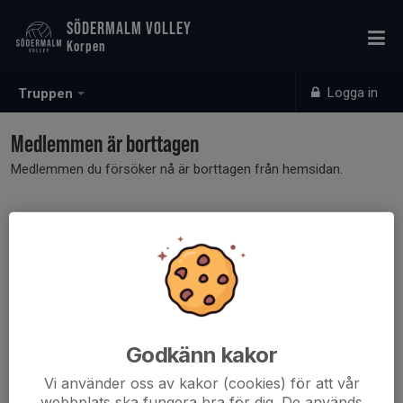
SÖDERMALM VOLLEY
Korpen
Logga in
Truppen
Medlemmen är borttagen
Medlemmen du försöker nå är borttagen från hemsidan.
Godkänn kakor
Vi använder oss av kakor (cookies) för att vår
webbplats ska fungera bra för dig. De används