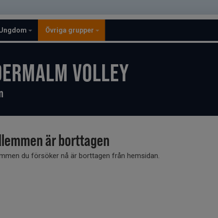
Ungdom
Övriga grupper
DERMALM VOLLEY
n
lemmen är borttagen
mmen du försöker nå är borttagen från hemsidan.