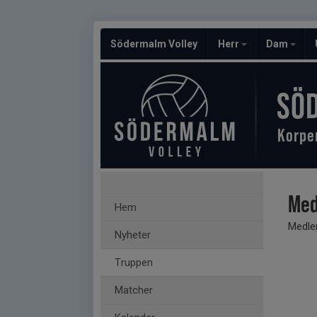
Södermalm Volley
Herr
Dam
SÖ
Korpe
Med
Hem
Medle
Nyheter
Truppen
Matcher