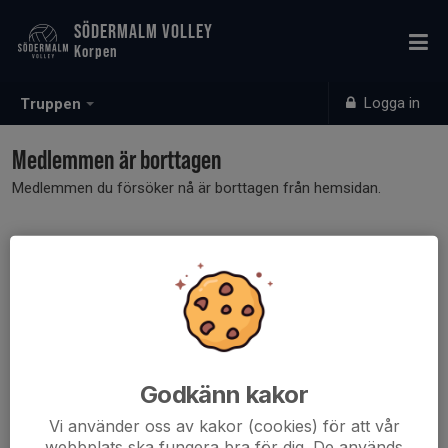
SÖDERMALM VOLLEY
Korpen
Logga in
Truppen
Medlemmen är borttagen
Medlemmen du försöker nå är borttagen från hemsidan.
Godkänn kakor
Vi använder oss av kakor (cookies) för att vår
webbplats ska fungera bra för dig. De används