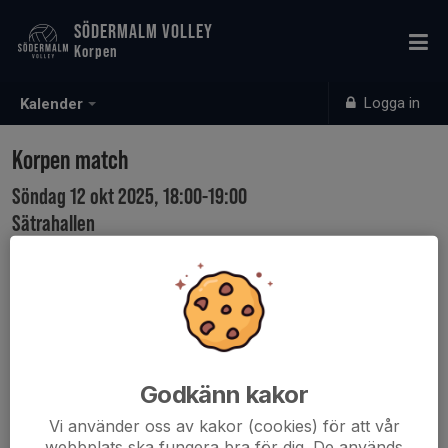
SÖDERMALM VOLLEY
Korpen
Logga in
Kalender
Korpen match
Söndag 12 okt 2025, 18:00-19:00
Sätrahallen
Samling: 17:45
Godkänn kakor
Vi använder oss av kakor (cookies) för att vår
webbplats ska fungera bra för dig. De används