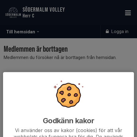
SÖDERMALM VOLLEY
Herr C
Logga in
Till hemsidan
Medlemmen är borttagen
Medlemmen du försöker nå är borttagen från hemsidan.
Godkänn kakor
Vi använder oss av kakor (cookies) för att vår
webbplats ska fungera bra för dig. De används