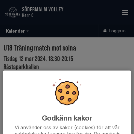
SÖDERMALM VOLLEY
Herr C
Logga in
Kalender
U18 Träning match mot solna
Tisdag 12 mar 2024, 18:30-20:15
Råstaparkhallen
Samling: 18:15
Godkänn kakor
Vi använder oss av kakor (cookies) för att vår
webbplats ska fungera bra för dig. De används