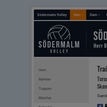
Södermalm Volley
Herr
Dam
SÖ
Herr B
Tra
Hem
Tors
Nyheter
Skan
Truppen
Saml
Matcher