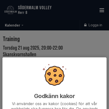
SÖDERMALM VOLLEY
Herr B
Logga in
Kalender
Training
Torsdag 21 aug 2025, 20:00-22:00
Skanskvarnshallen
Samling: 19:45
Godkänn kakor
Vi använder oss av kakor (cookies) för att vår
webbplats ska fungera bra för dig. De används