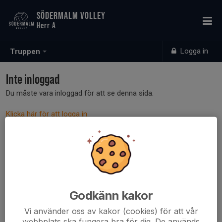
SÖDERMALM VOLLEY
Herr A
Logga in
Truppen
Inte inloggad
Du måste vara inloggad för att se denna sida.
Klicka här för att logga in
Godkänn kakor
Vi använder oss av kakor (cookies) för att vår
webbplats ska fungera bra för dig. De används