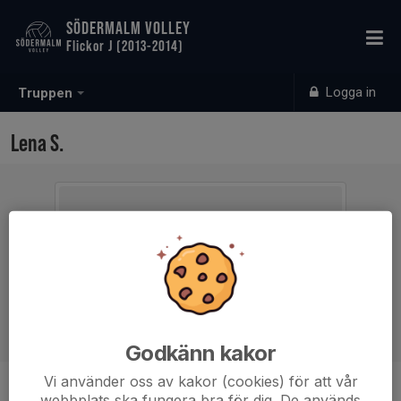
SÖDERMALM VOLLEY
Flickor J (2013-2014)
Logga in
Truppen
Lena S.
Godkänn kakor
Vi använder oss av kakor (cookies) för att vår
Ålder
51 år
webbplats ska fungera bra för dig. De används