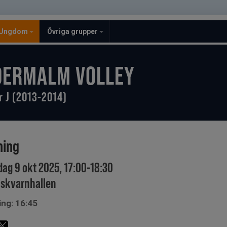
Ungdom
Övriga grupper
DERMALM VOLLEY
r J (2013-2014)
ning
dag 9 okt 2025, 17:00-18:30
skvarnhallen
ing: 16:45