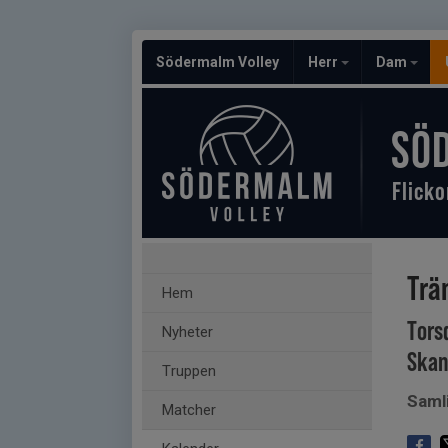
Södermalm Volley
Herr
Dam
SÖ
Flicko
Trä
Hem
Tors
Nyheter
Skan
Truppen
Saml
Matcher