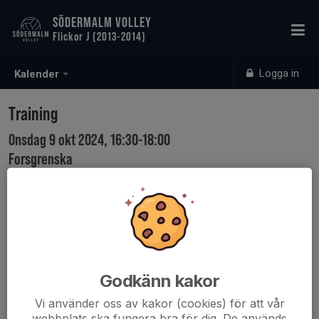
SÖDERMALM VOLLEY
Flickor J (2013-2014)
Logga in
Kalender
Training
Onsdag 9 okt 2024, 16:30-18:00
Forsgrenska
Samling: 16:15
Text added
Godkänn kakor
Vi använder oss av kakor (cookies) för att vår
webbplats ska fungera bra för dig. De används