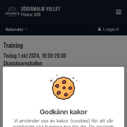
SÖDERMALM VOLLEY
Flickor U20
Logga in
Kalender
Training
Tisdag 1 okt 2024, 18:30-20:00
Skanskvarnshallen
Samling: 18:30
Godkänn kakor
Vi använder oss av kakor (cookies) för att vår
webbplats ska fungera bra för dig. De används