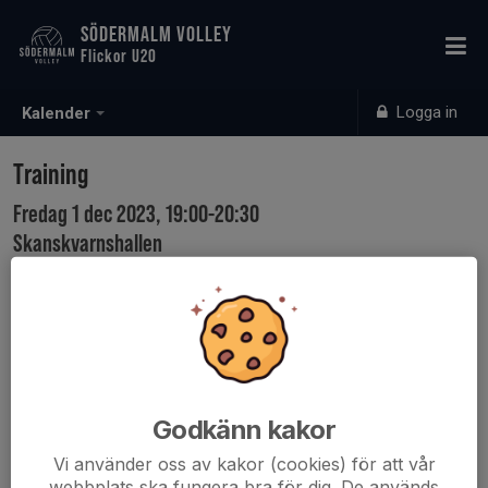
SÖDERMALM VOLLEY
Flickor U20
Logga in
Kalender
Training
Fredag 1 dec 2023, 19:00-20:30
Skanskvarnshallen
Samling: 19:00
Karta
OBS: The training is in Skanskvarnshallen
Godkänn kakor
Vi använder oss av kakor (cookies) för att vår
webbplats ska fungera bra för dig. De används