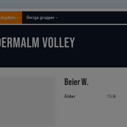
Ungdom
Övriga grupper
DERMALM VOLLEY
Beier W.
Ålder
15 år