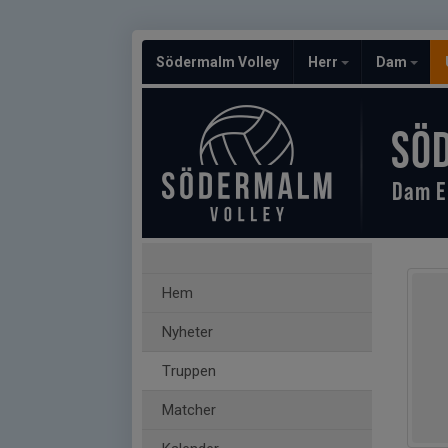
Södermalm Volley
Herr
Dam
SÖ
Dam E
Hem
Nyheter
Truppen
Matcher