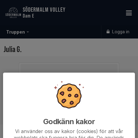
SÖDERMALM VOLLEY
Dam E
Logga in
Truppen
Julia G.
Godkänn kakor
Vi använder oss av kakor (cookies) för att vår
Ålder
15 år
webbplats ska fungera bra för dig. De används